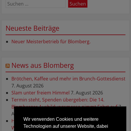
Neueste Beiträge
Neuer Meisterbetrieb für Blomberg.
News aus Blomberg
Brötchen, Kaffee und mehr im Brunch-Gottesdienst
7. August 2026
Slam unter freiem Himmel
7. August 2026
Termin steht, Spenden übergeben: Die 14.
Blomberger Ausbildungsmesse nimmt Fahrt auf
7.
August 2026
Wir verwenden Cookies und weitere
HSG: Lehrreiches zweites Testspiel gegen die
Technologien auf unserer Website, dabei
Wildcats
7. August 2026